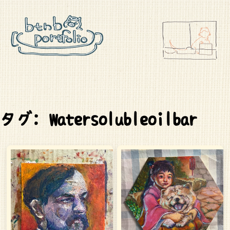
タグ: Watersolubleoilbar