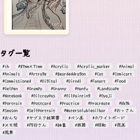
タグ一覧
#1h
#87mm×71mm
#Acrylic
#Acrylic_marker
#Animal
#Animals
#Artrage
#Beardeddragon
#Cat
#Comicart
#Commissioned
#Digital
#Dirndl
#Fanart
#Food
#Gelpen
#Grampy
#Granny
#Hanfu
#Landscape
#Notebook
#Oilcraypas
#Oilpainting
#Oyaji
#Portrait
#Postcard
#Practice
#Procreate
#Rkgk
#Season
#Selfportrait
#Watersolubleoilbar
#おっさん
#おんな
#サブスク絵葉書
#ペン画
#ホワイトボード
#メモ帳
#円谷さん
#抽象
#旅路
#昭和
#頁画
#風景