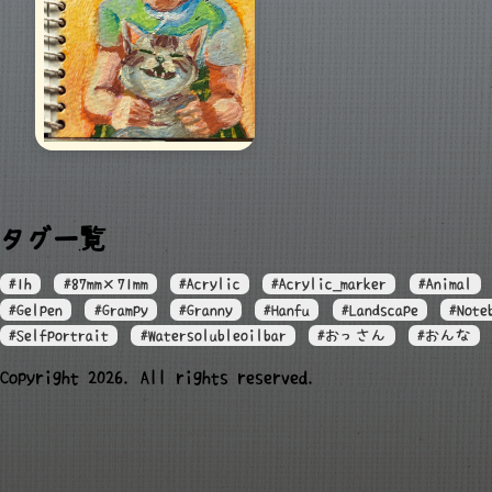
タグ一覧
#1h
#87mm×71mm
#Acrylic
#Acrylic_marker
#Animal
#Gelpen
#Grampy
#Granny
#Hanfu
#Landscape
#Note
#Selfportrait
#Watersolubleoilbar
#おっさん
#おんな
Copyright 2026. All rights reserved.