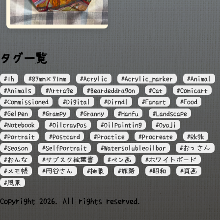
タグ一覧
#1h
#87mm×71mm
#Acrylic
#Acrylic_marker
#Animal
#Animals
#Artrage
#Beardeddragon
#Cat
#Comicart
#Commissioned
#Digital
#Dirndl
#Fanart
#Food
#Gelpen
#Grampy
#Granny
#Hanfu
#Landscape
#Notebook
#Oilcraypas
#Oilpainting
#Oyaji
#Portrait
#Postcard
#Practice
#Procreate
#Rkgk
#Season
#Selfportrait
#Watersolubleoilbar
#おっさん
#おんな
#サブスク絵葉書
#ペン画
#ホワイトボード
#メモ帳
#円谷さん
#抽象
#旅路
#昭和
#頁画
#風景
Copyright 2026. All rights reserved.